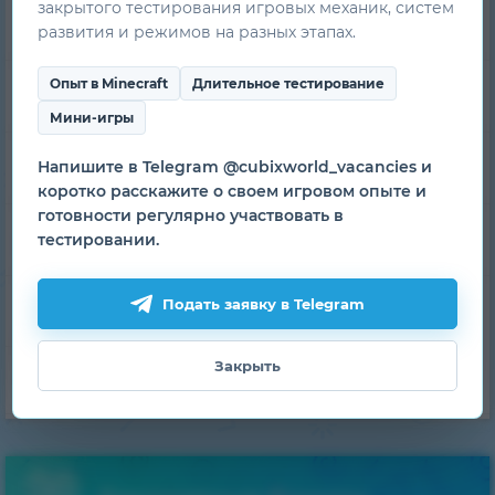
закрытого тестирования игровых механик, систем
Плащи
развития и режимов на разных этапах.
Опыт в Minecraft
Длительное тестирование
Рейтинг игроков
Мини-игры
Напишите в Telegram @cubixworld_vacancies и
Банлист
коротко расскажите о своем игровом опыте и
готовности регулярно участвовать в
Вопрос-Ответ
тестировании.
Подать заявку в Telegram
Техническая поддержка
Закрыть
Команда проекта