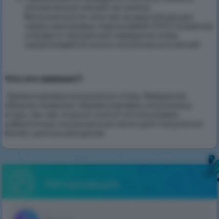
космических мечей на слиток
бесконечности или же на другой ресурс
через неигровых персонажей (НПС) в рамках
игрового процесса.К середине игры
накапливается много космических мечей
Что это изменит?
:
-Балансировка экономики игры: Введение
обмена позволит сбалансировать экономику
игры, так как игроки смогут использовать
избыточные космические мечи для получения
более ценных ресурсов.
Авторизация