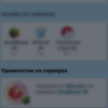
Онлайн на серверах
OneBlock
HiTech
Pixelmon
#1
#1
1.16.5 #1
1 ч.
0 ч.
5 ч.
Привилегии на серверах
Привилегия
BModer
на
сервере
OneBlock #1