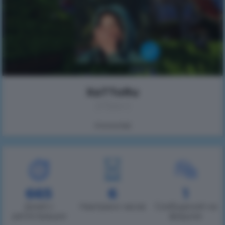
XaTToRu
(Иван)
Immortal
665
6
1
Дней с
Наиграно часов
Сообщений на
регистрации
форуме