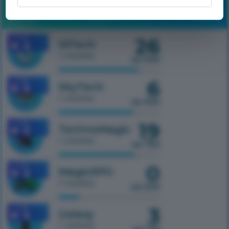
Мониторинг
26
1.7.10
HiTech
1 сервер
из 500
6
1.7.10
SkyTech
1 сервер
из 300
19
1.7.10
TechnoMagic
1 сервер
из 750
0
1.7.10
MagicRPG
1 сервер
из 500
3
1.7.10
Galaxy
1 сервер