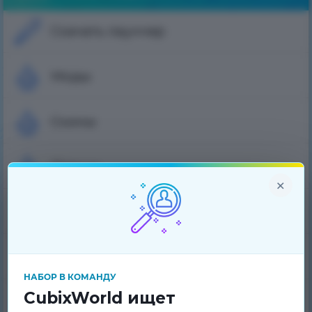
Скачать лаунчер
Моды
Скины
Плащи
×
Рейтинг игроков
Банлист
НАБОР В КОМАНДУ
CubixWorld ищет
Вопрос-Ответ