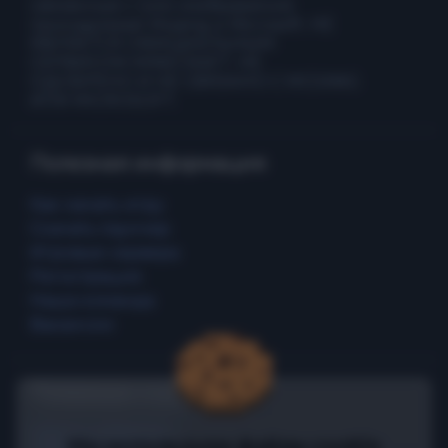
связанные с ним изображения
принадлежат Mojang и Microsoft. НЕ
ЯВЛЯЕТСЯ ОФИЦИАЛЬНЫМ
СЕРВИСОМ MINECRAFT. НЕ
ОДОБРЕНО И НЕ СВЯЗАНО С MOJANG
ИЛИ MICROSOFT.
Полезная информация
Как начать игру
Скачать лаунчер
Игровые сервера
Регистрация
Наша команда
Вакансии
Полезные ссылки
Промо страница
Мы используем файлы cookie