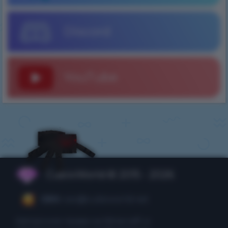
Discord
YouTube
CubixWorld © 2015 - 2026
CEO:
ceo@cubixworld.net
Авторские права на Minecraft и