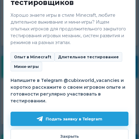
тестировщиков
Хорошо знаете игры в стиле Minecraft, любите
Техническая поддержка
длительное выживание и мини-игры? Ищем
опытных игроков для продолжительного закрытого
Команда проекта
тестирования игровых механик, систем развития и
режимов на разных этапах.
Опыт в Minecraft
Длительное тестирование
Бесплатные бонусы
Мини-игры
Напишите в Telegram @cubixworld_vacancies и
Получай ежедневные
коротко расскажите о своем игровом опыте и
готовности регулярно участвовать в
бонусы!
тестировании.
ПОЛУЧИТЬ
Подать заявку в Telegram
Закрыть