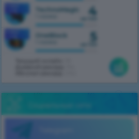
4
MOBILE
TechnoMagic
1.7.10
1 сервер
из 100
5
MOBILE
OneBlock
1.7.10
1 сервер
из 100
Текущий онлайн:
98
Дневной рекорд:
394
Абсолют рекорд:
2062
Социальные сети
Telegram