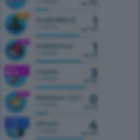
1 сервер
из 100
1
1.16.5
OceanBlock
1 сервер
из 100
1
1.21.1
Cobblemon
1 сервер
из 50
3
1.21.1
Create
1 сервер
из 50
0
1.21.1
Pixelmon 1.21.1
1 сервер
из 50
4
MOBILE
HiTech
1.7.10
1 сервер
из 100