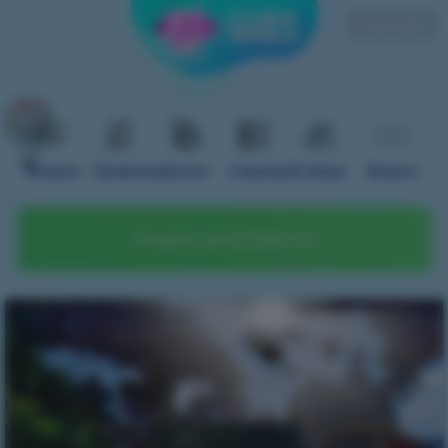
Русский
Форум
Правила
Донат
Сервера
Гайды
Видео
Играть на телефоне