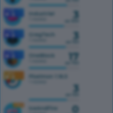
из 100
3
1.7.10
Industrial
1 сервер
из 300
3
1.7.10
GregTech
1 сервер
из 150
17
1.7.10
OneBlock
1 сервер
из 750
1.16.5
Pixelmon 1.16.5
1 сервер
3
из 100
0
1.16.5
IceAndFire