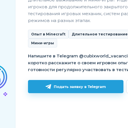
Просмотров:
22 окт. 2022 г.,
игроков для продолжительного закрытого
1465
12:07
тестирования игровых механик, систем ра
режимов на разных этапах.
нера
Ответов:
2
Dailmaran
Просмотров:
15 окт. 2022 г.,
Опыт в Minecraft
Длительное тестирование
1476
15:43
Мини-игры
Напишите в Telegram @cubixworld_vacanci
коротко расскажите о своем игровом опы
готовности регулярно участвовать в тест
ополнения не пришли деньги на счёт личного
Подать заявку в Telegram
и деньги на счёт личного кабинета