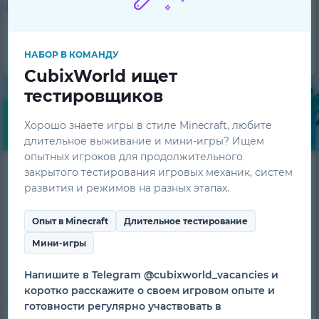
следить за сервером
НАБОР В КОМАНДУ
CubixWorld ищет
тестировщиков
Хорошо знаете игры в стиле Minecraft, любите
Авторизация
длительное выживание и мини-игры? Ищем
опытных игроков для продолжительного
закрытого тестирования игровых механик, систем
развития и режимов на разных этапах.
Опыт в Minecraft
Длительное тестирование
Мини-игры
Напишите в Telegram @cubixworld_vacancies и
коротко расскажите о своем игровом опыте и
Войти
готовности регулярно участвовать в