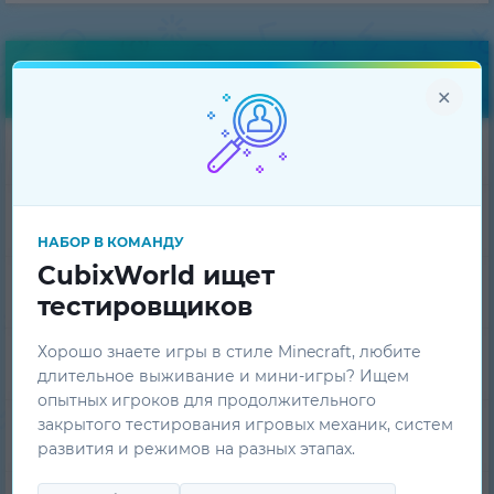
Навигация
×
Скачать лаунчер
Моды
НАБОР В КОМАНДУ
CubixWorld ищет
Скины
тестировщиков
Хорошо знаете игры в стиле Minecraft, любите
Плащи
длительное выживание и мини-игры? Ищем
опытных игроков для продолжительного
закрытого тестирования игровых механик, систем
Рейтинг игроков
развития и режимов на разных этапах.