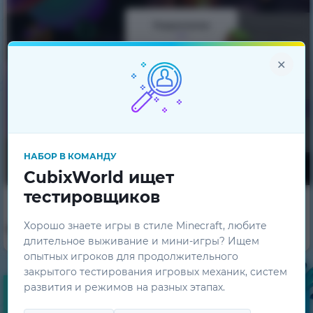
×
НАБОР В КОМАНДУ
CubixWorld ищет
тестировщиков
Хорошо знаете игры в стиле Minecraft, любите
Что делать?
длительное выживание и мини-игры? Ищем
опытных игроков для продолжительного
закрытого тестирования игровых механик, систем
развития и режимов на разных этапах.
Авторизация