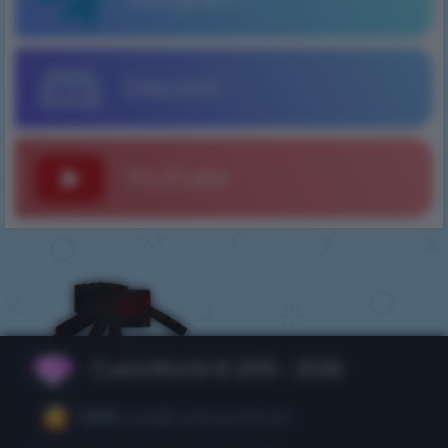
Discord
YouTube
CubixWorld © 2015 - 2026
CEO:
ceo@cubixworld.net