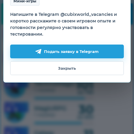
Мини-игры
Мониторинг
Напишите в Telegram @cubixworld_vacancies и
коротко расскажите о своем игровом опыте и
готовности регулярно участвовать в
48
1.7.10
HiTech
тестировании.
1 сервер
из 500
Подать заявку в Telegram
22
1.7.10
SkyTech
1 сервер
из 300
Закрыть
101
1.7.10
TechnoMagic
1 сервер
из 750
30
1.7.10
MagicRPG
1 сервер
из 500
1.7.10
Galaxy