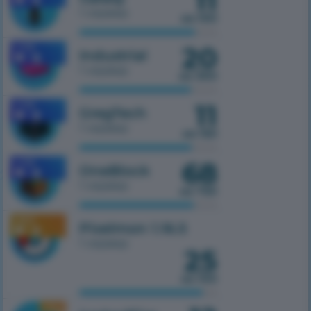
11
1 сервер
из 100
20
1.7.10
Industrial
1 сервер
из 300
11
1.7.10
GregTech
1 сервер
из 150
68
1.7.10
OneBlock
1 сервер
из 750
1.16.5
Pixelmon 1.16.5
1 сервер
25
из 100
1.16.5