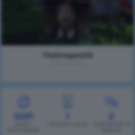
TheDragon233
(Дмитрий)
2201
1
2
Дней с
Наиграно часов
Сообщений на
регистрации
форуме