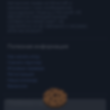
Авторские права на Minecraft и
связанные с ним изображения
принадлежат Mojang и Microsoft. НЕ
ЯВЛЯЕТСЯ ОФИЦИАЛЬНЫМ
СЕРВИСОМ MINECRAFT. НЕ
ОДОБРЕНО И НЕ СВЯЗАНО С MOJANG
ИЛИ MICROSOFT.
Полезная информация
Как начать игру
Скачать лаунчер
Игровые сервера
Регистрация
Наша команда
Вакансии
Полезные ссылки