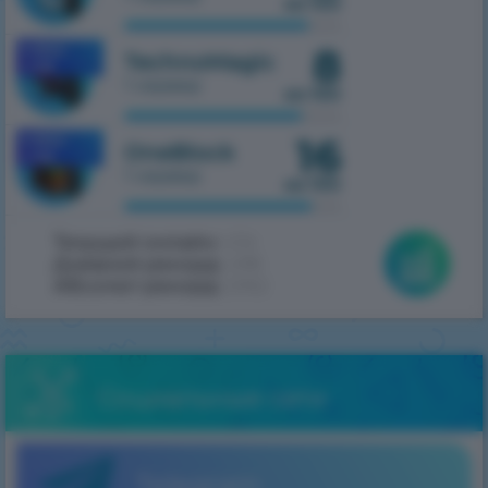
из 100
8
MOBILE
TechnoMagic
1.7.10
1 сервер
из 100
16
MOBILE
OneBlock
1.7.10
1 сервер
из 100
Текущий онлайн:
434
Дневной рекорд:
498
Абсолют рекорд:
2062
Социальные сети
Telegram