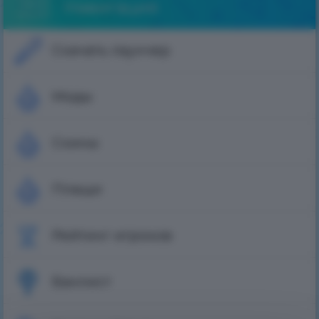
Навигация
Скачать лаунчер
Моды
Скины
Плащи
Рейтинг игроков
Банлист