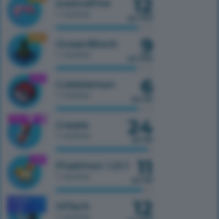
12
IceAndFire
1 сервер
из 100
9
1.16.5
OceanBlock
1 сервер
из 100
6
1.21.1
Cobblemon
1 сервер
из 50
24
1.21.1
Create
1 сервер
из 50
11
1.21.1
Pixelmon 1.21.1
1 сервер
из 50
12
MOBILE
HiTech
1.7.10
1 сервер