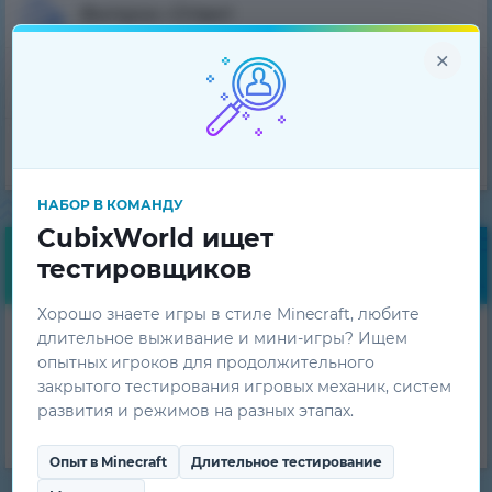
Вопрос-Ответ
×
Техническая поддержка
Команда проекта
НАБОР В КОМАНДУ
CubixWorld ищет
тестировщиков
Бесплатные бонусы
Хорошо знаете игры в стиле Minecraft, любите
Получай ежедневные
длительное выживание и мини-игры? Ищем
опытных игроков для продолжительного
бонусы!
закрытого тестирования игровых механик, систем
развития и режимов на разных этапах.
ПОЛУЧИТЬ
Опыт в Minecraft
Длительное тестирование