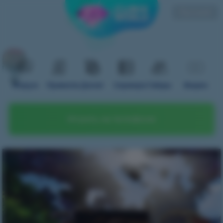
Русский
Форум
Правила
Донат
Сервера
Гайды
Видео
Играть на телефоне