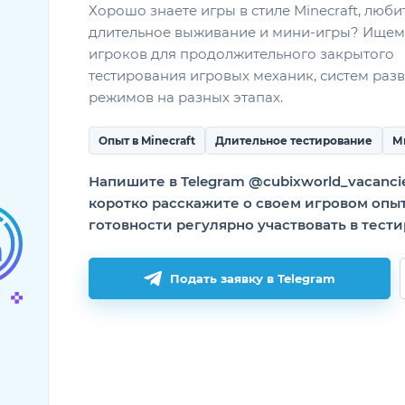
Хорошо знаете игры в стиле Minecraft, люби
длительное выживание и мини-игры? Ищем
игроков для продолжительного закрытого
тестирования игровых механик, систем разв
режимов на разных этапах.
Опыт в Minecraft
Длительное тестирование
М
id841425090
|
jotarokujo2766
Напишите в Telegram @cubixworld_vacanci
коротко расскажите о своем игровом опы
ндр, мне 14 лет. Я хочу помочь серверу, и
готовности регулярно участвовать в тест
ом проекте. Я даже не могу сказать чем я лучше
терпеливый и достаточно легко могу общаться с
Подать заявку в Telegram
межутки в этом времени)
в этой сфере, так-же найти новых знакомых или