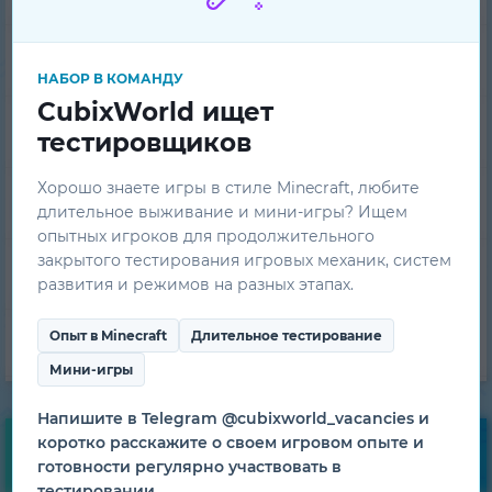
Рейтинг игроков
НАБОР В КОМАНДУ
CubixWorld ищет
Банлист
тестировщиков
Хорошо знаете игры в стиле Minecraft, любите
Вопрос-Ответ
длительное выживание и мини-игры? Ищем
опытных игроков для продолжительного
закрытого тестирования игровых механик, систем
Техническая поддержка
развития и режимов на разных этапах.
Опыт в Minecraft
Длительное тестирование
Команда проекта
Мини-игры
Напишите в Telegram @cubixworld_vacancies и
коротко расскажите о своем игровом опыте и
Бесплатные бонусы
готовности регулярно участвовать в
тестировании.