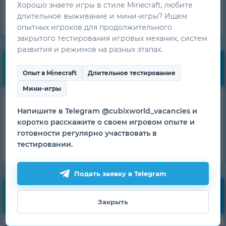
Хорошо знаете игры в стиле Minecraft, любите
Команда проекта
длительное выживание и мини-игры? Ищем
опытных игроков для продолжительного
закрытого тестирования игровых механик, систем
развития и режимов на разных этапах.
Бесплатные бонусы
Опыт в Minecraft
Длительное тестирование
Мини-игры
Получай ежедневные
Напишите в Telegram @cubixworld_vacancies и
бонусы!
коротко расскажите о своем игровом опыте и
готовности регулярно участвовать в
ПОЛУЧИТЬ
тестировании.
Подать заявку в Telegram
Мониторинг
Закрыть
1.7.10