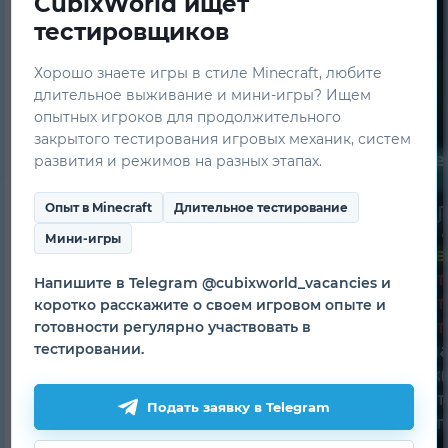
CubixWorld ищет
тестировщиков
Хорошо знаете игры в стиле Minecraft, любите
длительное выживание и мини-игры? Ищем
опытных игроков для продолжительного
закрытого тестирования игровых механик, систем
развития и режимов на разных этапах.
Опыт в Minecraft
Длительное тестирование
Мини-игры
Напишите в Telegram @cubixworld_vacancies и
коротко расскажите о своем игровом опыте и
готовности регулярно участвовать в
тестировании.
Подать заявку в Telegram