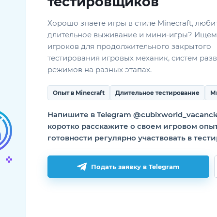
тестировщиков
к помогал босса убить. Не знал что так нельзя,
Хорошо знаете игры в стиле Minecraft, люби
длительное выживание и мини-игры? Ищем
льше так не буду(
игроков для продолжительного закрытого
тестирования игровых механик, систем разв
режимов на разных этапах.
Опыт в Minecraft
Длительное тестирование
М
Напишите в Telegram @cubixworld_vacanci
коротко расскажите о своем игровом опы
готовности регулярно участвовать в тест
Подать заявку в Telegram