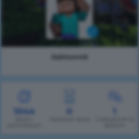
Saimon46
1044
0
1
Дней с
Наиграно часов
Сообщений на
регистрации
форуме