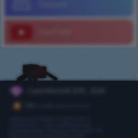
Discord
YouTube
CubixWorld © 2015 - 2026
CEO:
ceo@cubixworld.net
Авторские права на Minecraft и
связанные с ним изображения
принадлежат Mojang и Microsoft. НЕ
ЯВЛЯЕТСЯ ОФИЦИАЛЬНЫМ