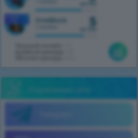
1 сервер
из 100
5
MOBILE
OneBlock
1.7.10
1 сервер
из 100
Текущий онлайн:
150
Дневной рекорд:
418
Абсолют рекорд:
2062
Социальные сети
Telegram