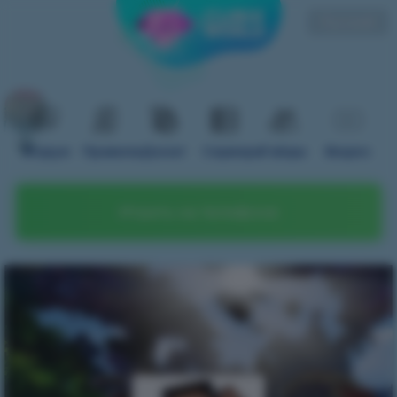
Русский
Форум
Правила
Донат
Сервера
Гайды
Видео
Играть на телефоне