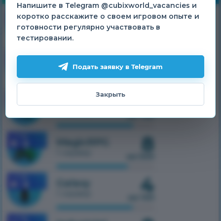
Напишите в Telegram @cubixworld_vacancies и
26
1.7.10
коротко расскажите о своем игровом опыте и
HiTech
готовности регулярно участвовать в
1 сервер
из 500
тестировании.
12
1.7.10
SkyTech
Подать заявку в Telegram
1 сервер
из 300
Закрыть
33
1.7.10
TechnoMagic
1 сервер
из 750
8
1.7.10
MagicRPG
1 сервер
из 500
4
1.7.10
Galaxy
1 сервер
из 100
1.7.10