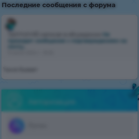
Последние сообщения с форума
Saimon46
написал в обсуждении
Не
приходит сообщение с подтверждением на
почту..
9 июля 2024 г., 16:32
Такое бывает
Авторизация