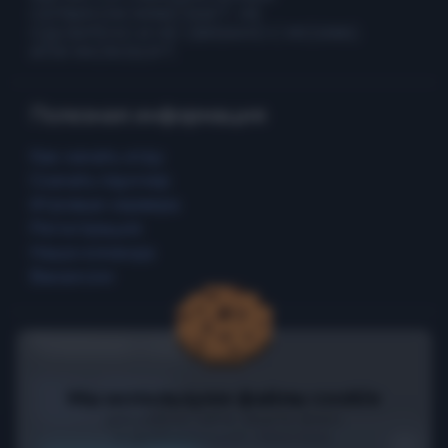
СЕРВИСОМ MINECRAFT. НЕ
ОДОБРЕНО И НЕ СВЯЗАНО С MOJANG
ИЛИ MICROSOFT.
Полезная информация
Как начать игру
Скачать лаунчер
Игровые сервера
Регистрация
Наша команда
Вакансии
Полезные ссылки
Промо страница
Мы используем файлы cookie
Правила игры
для работы сайта, защиты форм
Соглашение пользователя
и необязательной статистики.