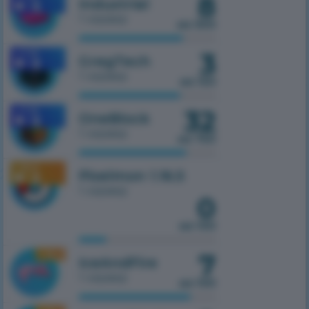
8
Industrial
1 сервер
из 300
3
1.7.10
GregTech
1 сервер
из 150
32
1.7.10
OneBlock
1 сервер
из 750
1.16.5
Pixelmon 1.16.5
1 сервер
0
из 100
7
1.16.5
IceAndFire
1 сервер
из 100