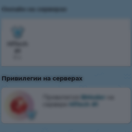
Онлайн на серверах
HiTech
#1
0 ч.
Привилегии на серверах
Привилегия
BModer
на
сервере
HiTech #1