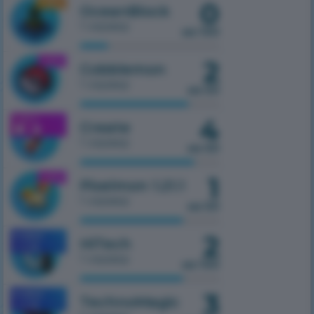
0
1.16.5
OceanBlock
1 сервер
из 100
2
1.21.1
Cobblemon
1 сервер
из 50
4
1.21.1
Create
1 сервер
из 50
1
1.21.1
Pixelmon 1.21.1
1 сервер
из 50
2
MOBILE
HiTech
1.7.10
1 сервер
из 100
3
MOBILE
TechnoMagic
1.7.10