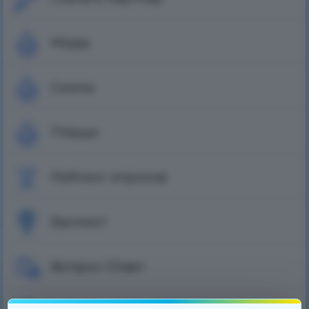
Моды
Скины
Плащи
Рейтинг игроков
Банлист
Вопрос-Ответ