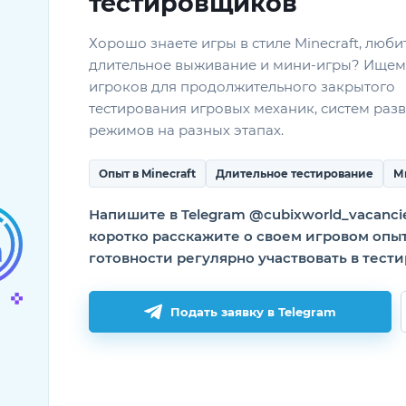
тестировщиков
Хорошо знаете игры в стиле Minecraft, люби
длительное выживание и мини-игры? Ищем
игроков для продолжительного закрытого
тестирования игровых механик, систем разв
режимов на разных этапах.
Опыт в Minecraft
Длительное тестирование
М
Напишите в Telegram @cubixworld_vacanci
коротко расскажите о своем игровом опы
готовности регулярно участвовать в тест
gy Additions
.
Подать заявку в Telegram