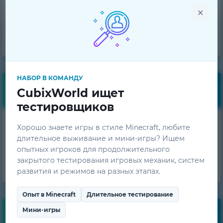
Техническая поддержка
×
Команда проекта
НАБОР В КОМАНДУ
Бесплатные бонусы
CubixWorld ищет
тестировщиков
Получай ежедневные
Хорошо знаете игры в стиле Minecraft, любите
бонусы!
длительное выживание и мини-игры? Ищем
опытных игроков для продолжительного
ПОЛУЧИТЬ
закрытого тестирования игровых механик, систем
развития и режимов на разных этапах.
Опыт в Minecraft
Длительное тестирование
Мини-игры
Мониторинг