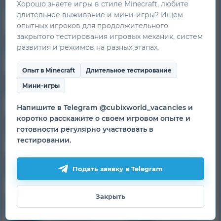
62
HiTech
Хорошо знаете игры в стиле Minecraft, любите
1 сервер
длительное выживание и мини-игры? Ищем
из 500
опытных игроков для продолжительного
закрытого тестирования игровых механик, систем
20
1.7.10
SkyTech
развития и режимов на разных этапах.
1 сервер
из 300
Опыт в Minecraft
Длительное тестирование
94
1.7.10
TechnoMagic
Мини-игры
1 сервер
из 750
Напишите в Telegram @cubixworld_vacancies и
коротко расскажите о своем игровом опыте и
17
1.7.10
MagicRPG
готовности регулярно участвовать в
1 сервер
из 500
тестировании.
14
1.7.10
Galaxy
Подать заявку в Telegram
1 сервер
из 100
Закрыть
19
1.7.10
Industrial
1 сервер