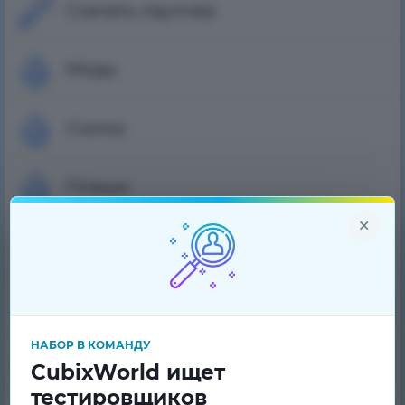
Скачать лаунчер
Моды
Скины
Плащи
×
Рейтинг игроков
Банлист
НАБОР В КОМАНДУ
Вопрос-Ответ
CubixWorld ищет
тестировщиков