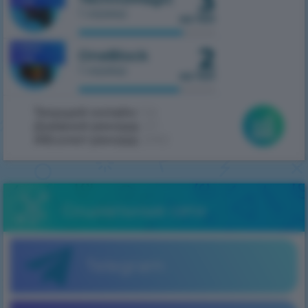
3
1.7.10
1 сервер
из 100
2
MOBILE
OneBlock
1.7.10
1 сервер
из 100
Текущий онлайн:
124
Дневной рекорд:
411
Абсолют рекорд:
2062
Социальные сети
Telegram