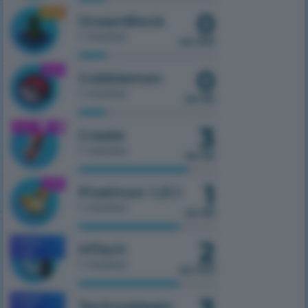
0
1.16.5
OceanBlock
1 сервер
из 100
0
1.21.1
Cobblemon
1 сервер
из 50
3
1.21.1
Create
1 сервер
из 50
1
1.21.1
Pixelmon 1.21.1
1 сервер
из 50
2
MOBILE
HiTech
1.7.10
1 сервер
из 100
MOBILE
TechnoMagic