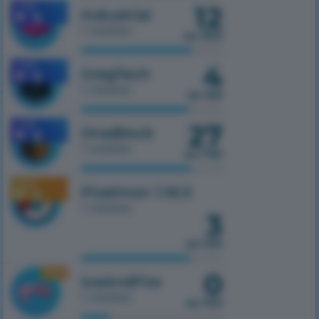
12
1.7.10
Industrial
1 сервер
из 300
4
1.7.10
GregTech
1 сервер
из 150
27
1.7.10
OneBlock
1 сервер
из 750
1.16.5
Pixelmon 1.16.5
1 сервер
3
из 100
0
1.16.5
IceAndFire
1 сервер
из 100