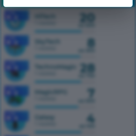
20
1.7.10
HiTech
1 сервер
из 500
8
1.7.10
SkyTech
1 сервер
из 300
28
1.7.10
TechnoMagic
1 сервер
из 750
7
1.7.10
MagicRPG
1 сервер
из 500
4
1.7.10
Galaxy
1 сервер
из 100