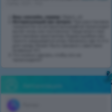
3 февр. 2023 г., 15:52
Ваш никнейм, сервер
: Object_42
Интересующий вас вопрос
: При расстановке
предметов на алтарь(таумкрафта) происходит
вылет игры (не постоянно). Чаще всего при
расстановке кристаллов. Кодов ошибки нет,
просто закрывается игра. Началось где-то 3-4
дня назад. Может быть связано с квестами
(клавиша "ё").
Что можно сделать, чтобы это не
происходило?
Авторизация