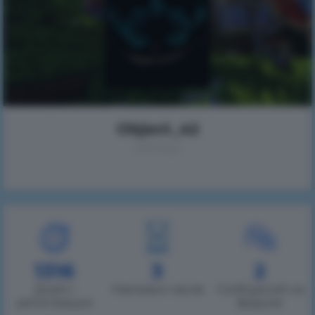
Object_42
(Mirai)
1316
3
2
Дней с
Наиграно часов
Сообщений на
регистрации
форуме