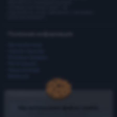
ЯВЛЯЕТСЯ ОФИЦИАЛЬНЫМ
СЕРВИСОМ MINECRAFT. НЕ
ОДОБРЕНО И НЕ СВЯЗАНО С MOJANG
ИЛИ MICROSOFT.
Полезная информация
Как начать игру
Скачать лаунчер
Игровые сервера
Регистрация
Наша команда
Вакансии
Полезные ссылки
Промо страница
Мы используем файлы cookie
Правила игры
для работы сайта, защиты форм