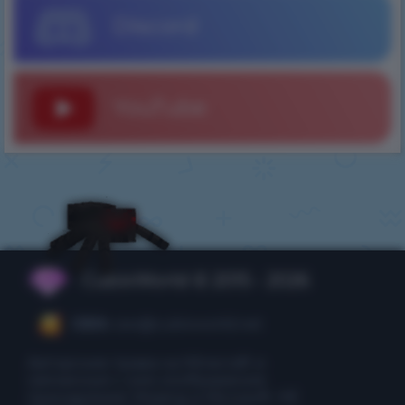
Discord
YouTube
CubixWorld © 2015 - 2026
CEO:
ceo@cubixworld.net
Авторские права на Minecraft и
связанные с ним изображения
принадлежат Mojang и Microsoft. НЕ