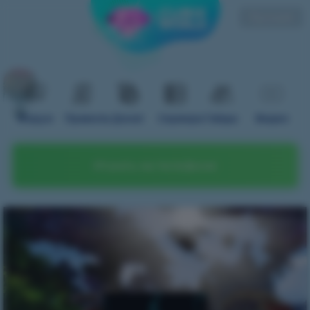
Русский
Форум
Правила
Донат
Сервера
Гайды
Видео
Играть на телефоне