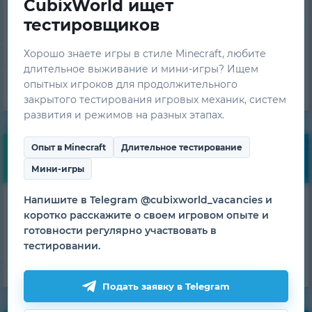
CubixWorld ищет
тестировщиков
Техническая поддержка
Хорошо знаете игры в стиле Minecraft, любите
длительное выживание и мини-игры? Ищем
опытных игроков для продолжительного
Команда проекта
закрытого тестирования игровых механик, систем
развития и режимов на разных этапах.
Опыт в Minecraft
Длительное тестирование
Бесплатные бонусы
Мини-игры
Напишите в Telegram @cubixworld_vacancies и
Получай ежедневные
коротко расскажите о своем игровом опыте и
бонусы!
готовности регулярно участвовать в
тестировании.
ПОЛУЧИТЬ
Подать заявку в Telegram