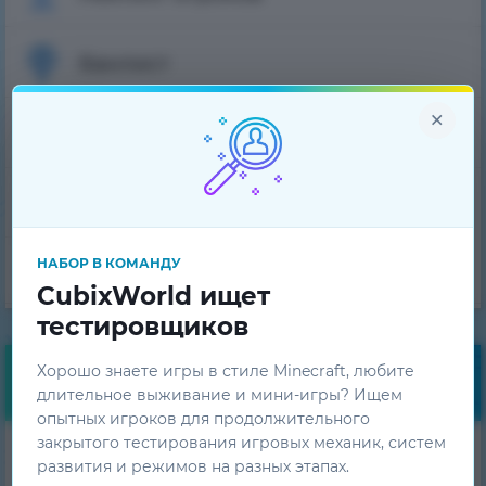
Банлист
×
Вопрос-Ответ
Техническая поддержка
НАБОР В КОМАНДУ
Команда проекта
CubixWorld ищет
тестировщиков
Хорошо знаете игры в стиле Minecraft, любите
Бесплатные бонусы
длительное выживание и мини-игры? Ищем
опытных игроков для продолжительного
закрытого тестирования игровых механик, систем
Получай ежедневные
развития и режимов на разных этапах.