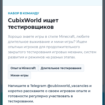
Плащи
НАБОР В КОМАНДУ
Рейтинг игроков
CubixWorld ищет
тестировщиков
Банлист
Хорошо знаете игры в стиле Minecraft, любите
длительное выживание и мини-игры? Ищем
Вопрос-Ответ
опытных игроков для продолжительного
закрытого тестирования игровых механик, систем
развития и режимов на разных этапах.
Техническая поддержка
Опыт в Minecraft
Длительное тестирование
Мини-игры
Команда проекта
Напишите в Telegram @cubixworld_vacancies и
коротко расскажите о своем игровом опыте и
готовности регулярно участвовать в
Бесплатные бонусы
тестировании.