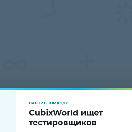
НАБОР В КОМАНДУ
CubixWorld ищет
тестировщиков