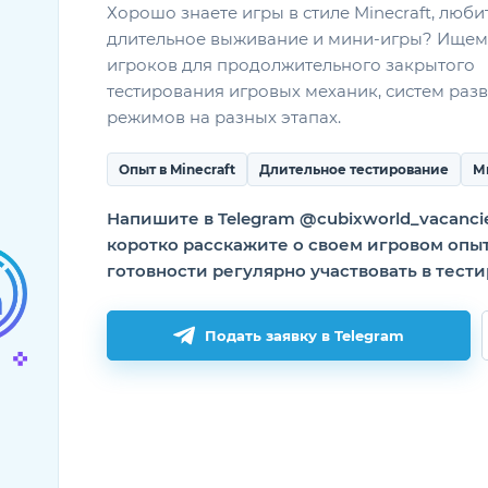
Хорошо знаете игры в стиле Minecraft, люби
длительное выживание и мини-игры? Ищем
игроков для продолжительного закрытого
тестирования игровых механик, систем разв
режимов на разных этапах.
Опыт в Minecraft
Длительное тестирование
М
Напишите в Telegram @cubixworld_vacanci
коротко расскажите о своем игровом опы
готовности регулярно участвовать в тест
Подать заявку в Telegram