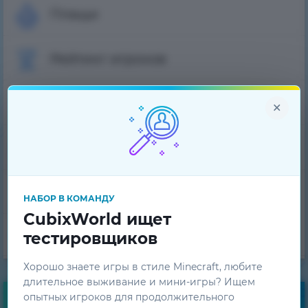
Плащи
Рейтинг игроков
Банлист
×
Вопрос-Ответ
Техническая поддержка
НАБОР В КОМАНДУ
CubixWorld ищет
Команда проекта
тестировщиков
Хорошо знаете игры в стиле Minecraft, любите
длительное выживание и мини-игры? Ищем
опытных игроков для продолжительного