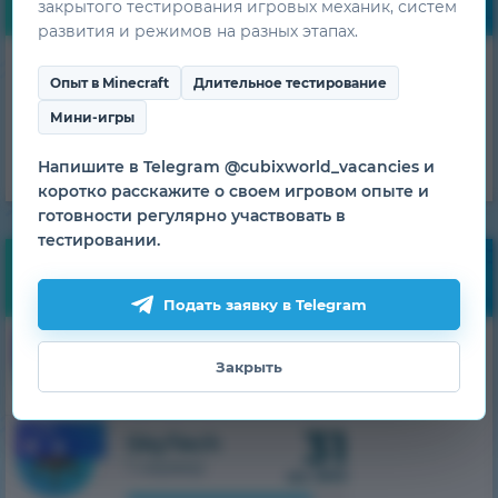
Бесплатные бонусы
закрытого тестирования игровых механик, систем
развития и режимов на разных этапах.
Получай ежедневные
Опыт в Minecraft
Длительное тестирование
бонусы!
Мини-игры
ПОЛУЧИТЬ
Напишите в Telegram @cubixworld_vacancies и
коротко расскажите о своем игровом опыте и
готовности регулярно участвовать в
тестировании.
Мониторинг
Подать заявку в Telegram
66
1.7.10
HiTech
Закрыть
1 сервер
из 500
31
1.7.10
SkyTech
1 сервер
из 300