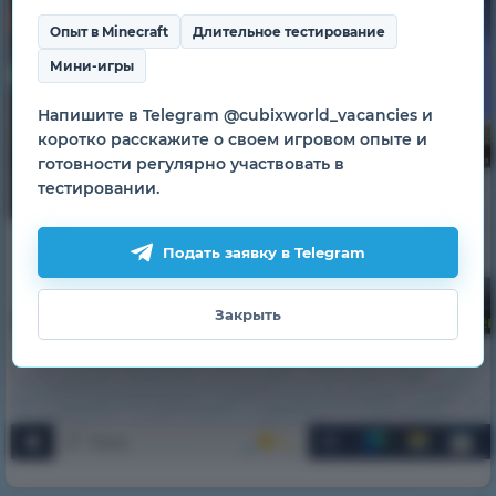
Опыт в Minecraft
Длительное тестирование
Мини-игры
Напишите в Telegram @cubixworld_vacancies и
коротко расскажите о своем игровом опыте и
готовности регулярно участвовать в
тестировании.
Подать заявку в Telegram
Закрыть