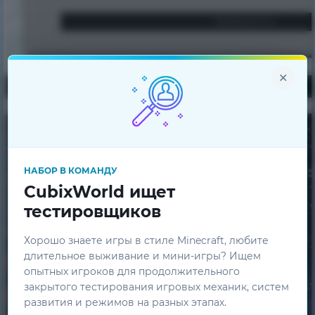
×
НАБОР В КОМАНДУ
CubixWorld ищет
тестировщиков
Хорошо знаете игры в стиле Minecraft, любите
длительное выживание и мини-игры? Ищем
опытных игроков для продолжительного
закрытого тестирования игровых механик, систем
развития и режимов на разных этапах.