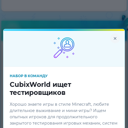
Авторизация
×
НАБОР В КОМАНДУ
CubixWorld ищет
тестировщиков
Войти
Хорошо знаете игры в стиле Minecraft, любите
длительное выживание и мини-игры? Ищем
опытных игроков для продолжительного
закрытого тестирования игровых механик, систем
Регистрация