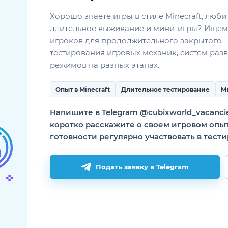
Хорошо знаете игры в стиле Minecraft, люби
сё!
Ответов:
2
Polina9591
длительное выживание и мини-игры? Ищем
Просмотров:
18 февр. 2024 г.,
игроков для продолжительного закрытого
1001
12:24
тестирования игровых механик, систем разв
режимов на разных этапах.
.
Ответов:
2
Membrnius
Просмотров:
18 февр. 2024 г.,
945
8:57
Опыт в Minecraft
Длительное тестирование
М
Напишите в Telegram @cubixworld_vacanci
коротко расскажите о своем игровом опы
готовности регулярно участвовать в тест
аль с наградами
Подать заявку в Telegram
я при не заходе на сервер