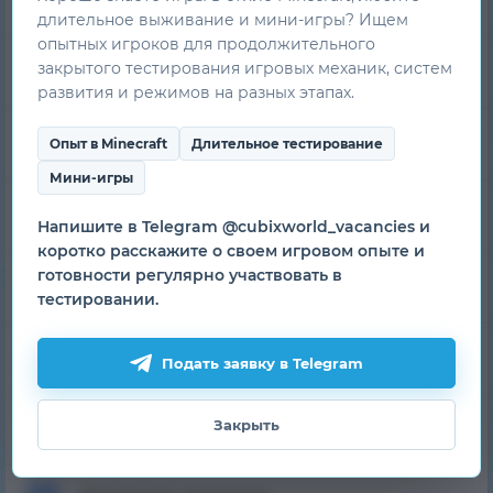
Моды
длительное выживание и мини-игры? Ищем
опытных игроков для продолжительного
закрытого тестирования игровых механик, систем
Скины
развития и режимов на разных этапах.
Плащи
Опыт в Minecraft
Длительное тестирование
Мини-игры
Рейтинг игроков
Напишите в Telegram @cubixworld_vacancies и
коротко расскажите о своем игровом опыте и
готовности регулярно участвовать в
Банлист
тестировании.
Вопрос-Ответ
Подать заявку в Telegram
Закрыть
Техническая поддержка