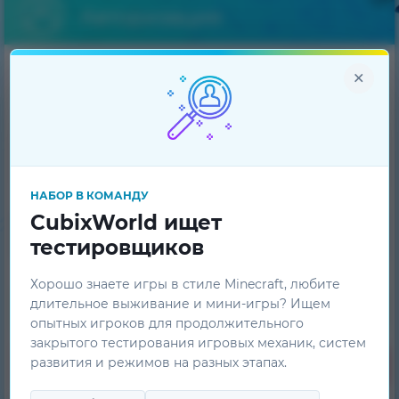
Авторизация
×
НАБОР В КОМАНДУ
CubixWorld ищет
Войти
тестировщиков
Хорошо знаете игры в стиле Minecraft, любите
длительное выживание и мини-игры? Ищем
Регистрация
опытных игроков для продолжительного
закрытого тестирования игровых механик, систем
развития и режимов на разных этапах.
Забыл пароль