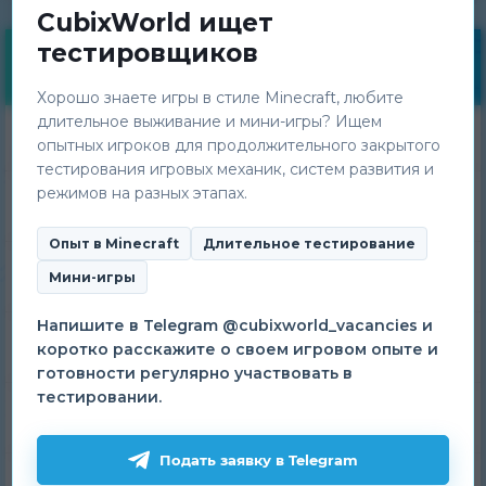
CubixWorld ищет
тестировщиков
Навигация
Хорошо знаете игры в стиле Minecraft, любите
длительное выживание и мини-игры? Ищем
Скачать лаунчер
опытных игроков для продолжительного закрытого
тестирования игровых механик, систем развития и
режимов на разных этапах.
Моды
Опыт в Minecraft
Длительное тестирование
Скины
Мини-игры
Напишите в Telegram @cubixworld_vacancies и
Плащи
коротко расскажите о своем игровом опыте и
готовности регулярно участвовать в
тестировании.
Рейтинг игроков
Подать заявку в Telegram