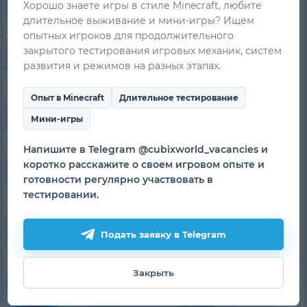
42
HiTech
Хорошо знаете игры в стиле Minecraft, любите
1 сервер
длительное выживание и мини-игры? Ищем
из 500
опытных игроков для продолжительного
закрытого тестирования игровых механик, систем
9
1.7.10
SkyTech
развития и режимов на разных этапах.
1 сервер
из 300
Опыт в Minecraft
Длительное тестирование
64
1.7.10
TechnoMagic
Мини-игры
1 сервер
из 750
Напишите в Telegram @cubixworld_vacancies и
коротко расскажите о своем игровом опыте и
16
1.7.10
MagicRPG
готовности регулярно участвовать в
1 сервер
из 500
тестировании.
5
1.7.10
Galaxy
Подать заявку в Telegram
1 сервер
из 100
Закрыть
19
1.7.10
Industrial
1 сервер