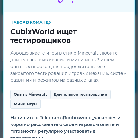
Бесплатные бонусы
НАБОР В КОМАНДУ
Получай ежедневные
CubixWorld ищет
бонусы!
тестировщиков
ПОЛУЧИТЬ
Хорошо знаете игры в стиле Minecraft, любите
длительное выживание и мини-игры? Ищем
опытных игроков для продолжительного
закрытого тестирования игровых механик, систем
развития и режимов на разных этапах.
Мониторинг
Опыт в Minecraft
Длительное тестирование
70
1.7.10
HiTech
Мини-игры
1 сервер
из 500
Напишите в Telegram @cubixworld_vacancies и
42
коротко расскажите о своем игровом опыте и
1.7.10
SkyTech
готовности регулярно участвовать в
1 сервер
из 300
тестировании.