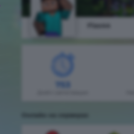
Fias44
753
Дней с регистрации
На
Онлайн на серверах