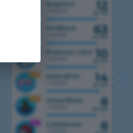
12
1.7.10
GregTech
1 сервер
из 150
63
1.7.10
OneBlock
1 сервер
из 750
10
1.16.5
Pixelmon 1.16.5
1 сервер
из 100
14
1.16.5
IceAndFire
1 сервер
из 100
6
1.16.5
OceanBlock
1 сервер
из 100
6
1.21.1
Cobblemon
1 сервер