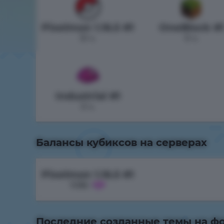
Pixelmon 1.16.5 #1
OneBlock #
51 ч.
0 ч.
Industrial #1
0 ч.
Балансы кубиксов на серверах
Pixelmon 1.16.5 #1
1086
Последние созданные темы на ф