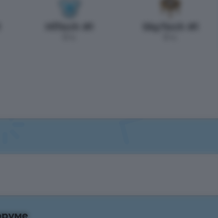
1
HiTech #1
SkyTech #1
0 ч.
0 ч.
оруме