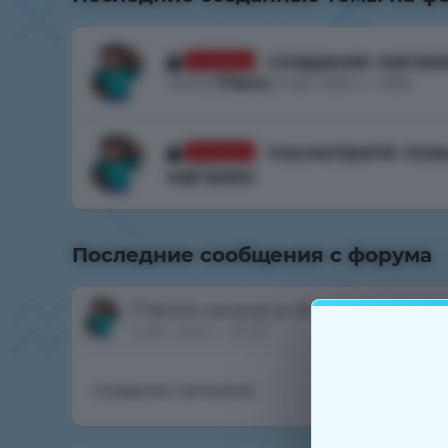
создание магаз
Отказано
Автор
Fias44
, 5 авг. 2024 г., 13:56
посмотрите пож
Отказано
магазин
Автор
Fias44
, 5 авг. 2024 г., 13:40
Последние сообщения с форума
Fias44
написал в обсуждении
посм
5 авг. 2024 г., 13:40
создание магазина