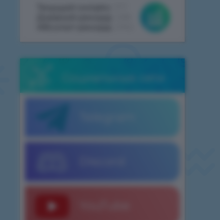
Текущий онлайн:
377
Дневной рекорд:
498
Абсолют рекорд:
2062
Социальные сети
Telegram
Discord
YouTube