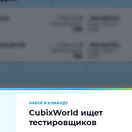
ина
Ответов:
2
_NerockGluz_
Просмотров:
5 авг. 2024 г.,
1138
15:02
алуйста
Ответов:
2
_NerockGluz_
Просмотров:
5 авг. 2024 г.,
1128
15:02
отрите пожалуйста магазин
НАБОР В КОМАНДУ
CubixWorld ищет
тестировщиков