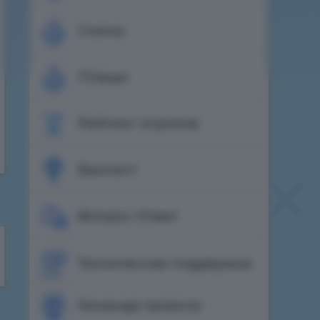
Скины
Плащи
Рейтинг игроков
Банлист
Вопрос-Ответ
Техническая поддержка
Команда проекта