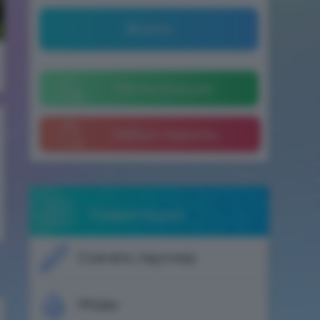
Войти
Регистрация
Забыл пароль
Навигация
Скачать лаунчер
Моды