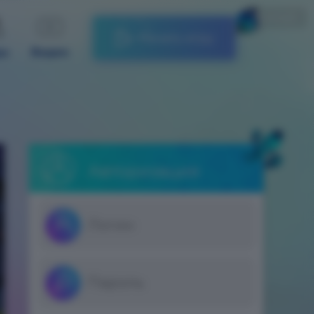
Русский
Начать игру
ды
Видео
Авторизация