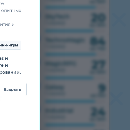
из 500
те
 опытных
20
1.7.10
SkyTech
1 сервер
ития и
из 300
84
1.7.10
TechnoMagic
ини-игры
1 сервер
из 750
es и
27
1.7.10
MagicRPG
те и
1 сервер
ировании.
из 500
9
1.7.10
Galaxy
Закрыть
1 сервер
из 100
24
1.7.10
Industrial
1 сервер
из 300