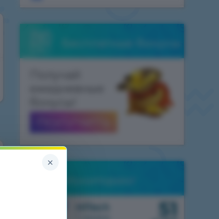
Бесплатные бонусы
Получай
ежедневные
бонусы!
ПОЛУЧИТЬ
×
Мониторинг
51
1.7.10
HiTech
1 сервер