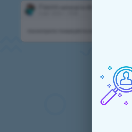
Fias44
написал в обсуждении
созд
5 авг. 2024 г., 13:56
посмотрите пожалуйста магазин