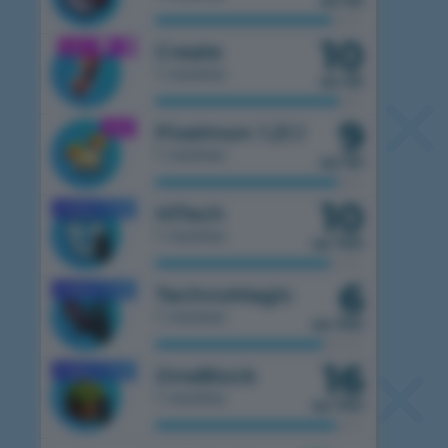
из 50
10
1.21.1
Create
1 сервер
из 50
9
1.21.1
Pixelmon 1.21.1
1 сервер
из 50
10
1.7.10
HiTech
MOBILE
1 сервер
из 100
6
1.7.10
TechnoMagic
MOBILE
1 сервер
из 100
16
1.7.10
OneBlock
MOBILE
1 сервер
из 100