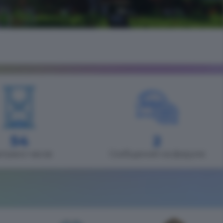
54
2
играно часов
Сообщений на форуме