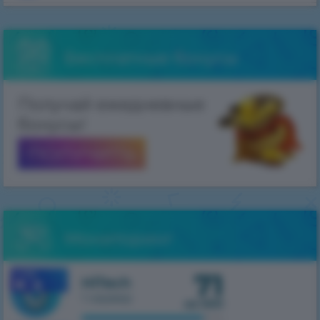
Бесплатные бонусы
Получай ежедневные
бонусы!
ПОЛУЧИТЬ
Мониторинг
71
1.7.10
HiTech
1 сервер
из 500