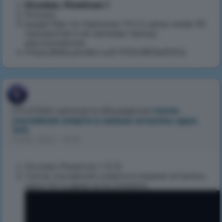
Drunker, Pixelmon 1
Krouzzz
выдал бан по причине 1 9 2 4 цены ниже 30
процентов я не занижал прошу
рассмотрения
https://disk.yandex.ru/i/-rTDSnB03eZhEQ
Drunker
написал в обсуждении
после
случайной смерти в океане осталось одно
1хп(
5 апр. 2025 г., 19:53
Drunker Pixelmon 1 12 12
после случайной смерти в океане осталось
одно 1хп и даже если умирать