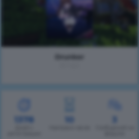
Drunker
(Егор)
1378
10
3
Дней с
Наиграно часов
Сообщений на
регистрации
форуме