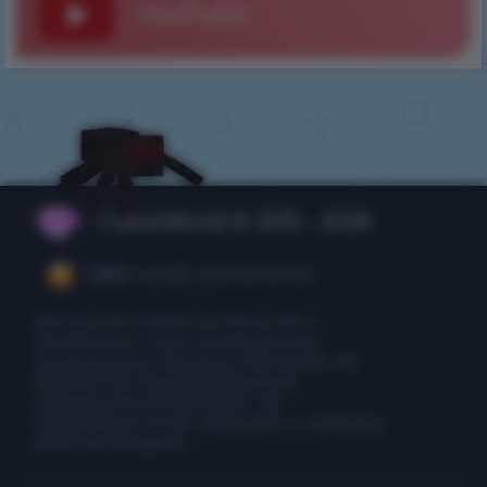
YouTube
CubixWorld © 2015 - 2026
CEO:
ceo@cubixworld.net
Авторские права на Minecraft и
связанные с ним изображения
принадлежат Mojang и Microsoft. НЕ
ЯВЛЯЕТСЯ ОФИЦИАЛЬНЫМ
СЕРВИСОМ MINECRAFT. НЕ
ОДОБРЕНО И НЕ СВЯЗАНО С MOJANG
ИЛИ MICROSOFT.