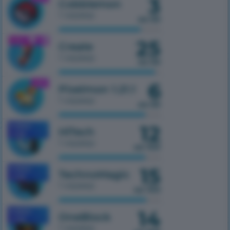
3
Cobblemon
1 сервер
из 50
25
1.21.1
Create
1 сервер
из 50
6
1.21.1
Pixelmon 1.21.1
1 сервер
из 50
12
MOBILE
HiTech
1.7.10
1 сервер
из 100
15
MOBILE
TechnoMagic
1.7.10
1 сервер
из 100
14
MOBILE
OneBlock
1.7.10
1 сервер