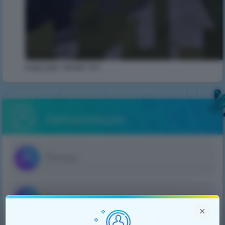
еще раз также 1хп
Авторизация
×