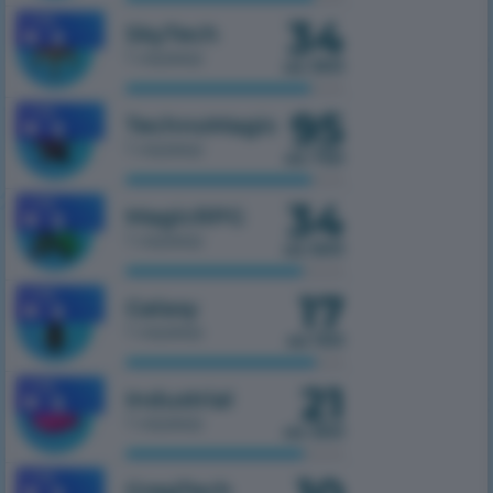
34
1.7.10
SkyTech
1 сервер
из 300
95
1.7.10
TechnoMagic
1 сервер
из 750
34
1.7.10
MagicRPG
1 сервер
из 500
17
1.7.10
Galaxy
1 сервер
из 100
21
1.7.10
Industrial
1 сервер
из 300
1.7.10
GregTech