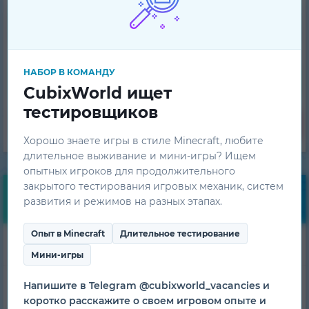
Войти
НАБОР В КОМАНДУ
Регистрация
CubixWorld ищет
тестировщиков
Забыл пароль
Хорошо знаете игры в стиле Minecraft, любите
длительное выживание и мини-игры? Ищем
опытных игроков для продолжительного
закрытого тестирования игровых механик, систем
Навигация
развития и режимов на разных этапах.
Опыт в Minecraft
Длительное тестирование
Скачать лаунчер
Мини-игры
Напишите в Telegram @cubixworld_vacancies и
Моды
коротко расскажите о своем игровом опыте и