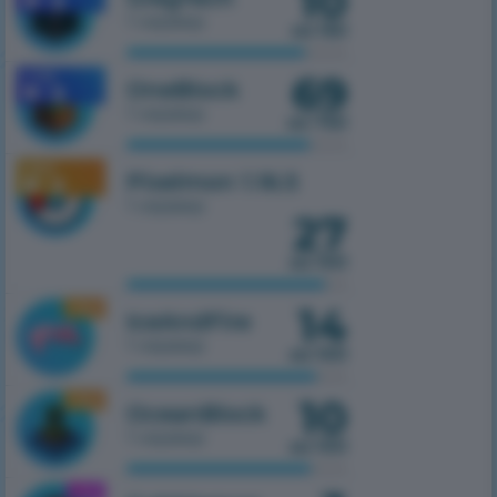
10
1 сервер
из 150
69
1.7.10
OneBlock
1 сервер
из 750
1.16.5
Pixelmon 1.16.5
1 сервер
27
из 100
14
1.16.5
IceAndFire
1 сервер
из 100
10
1.16.5
OceanBlock
1 сервер
из 100
1.21.1