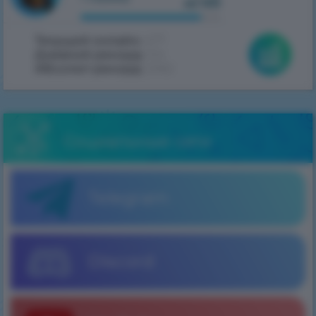
из 100
Текущий онлайн:
477
Дневной рекорд:
514
Абсолют рекорд:
2062
Социальные сети
Telegram
Discord