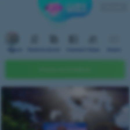
Русский
Форум
Правила
Донат
Сервера
Гайды
Видео
Играть на телефоне