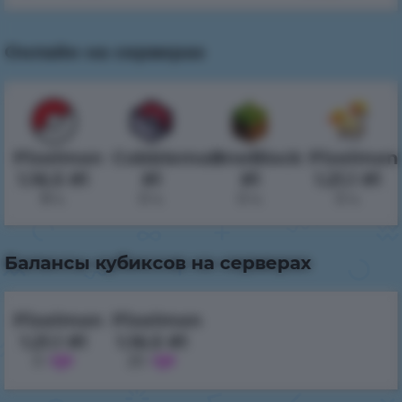
Онлайн на серверах
Pixelmon
Cobblemon
OneBlock
Pixelmon
1.16.5 #1
#1
#1
1.21.1 #1
8 ч.
0 ч.
0 ч.
0 ч.
Балансы кубиксов на серверах
Pixelmon
Pixelmon
1.21.1 #1
1.16.5 #1
0
20