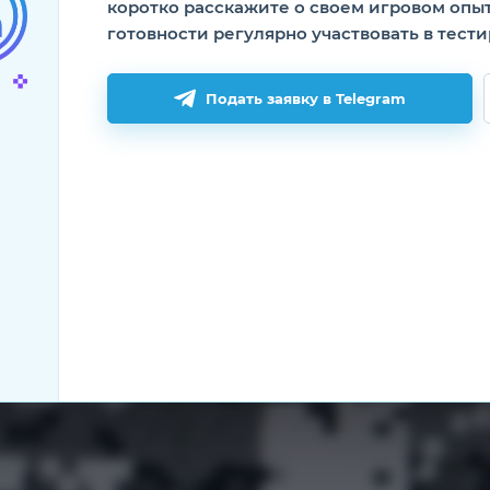
коротко расскажите о своем игровом опы
готовности регулярно участвовать в тест
Подать заявку в Telegram