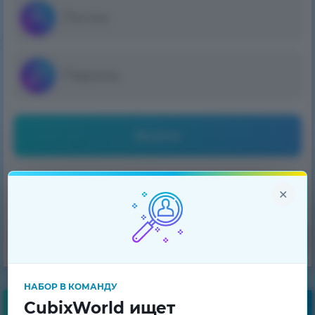
Войти
×
Регистрация
Забыл пароль
НАБОР В КОМАНДУ
CubixWorld ищет