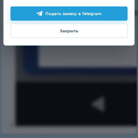
Подать заявку в Telegram
Закрыть