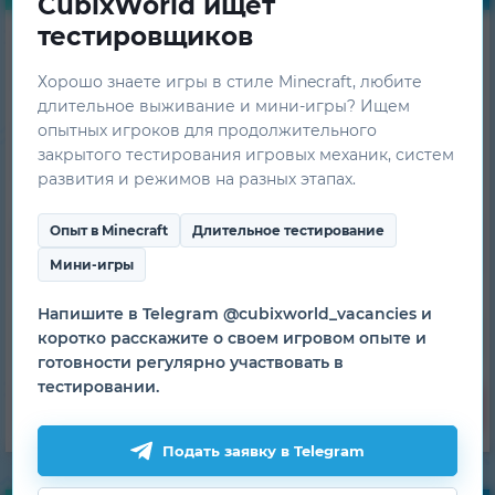
CubixWorld ищет
тестировщиков
Хорошо знаете игры в стиле Minecraft, любите
длительное выживание и мини-игры? Ищем
опытных игроков для продолжительного
закрытого тестирования игровых механик, систем
развития и режимов на разных этапах.
Опыт в Minecraft
Длительное тестирование
Войти
Мини-игры
Напишите в Telegram @cubixworld_vacancies и
Регистрация
коротко расскажите о своем игровом опыте и
готовности регулярно участвовать в
тестировании.
Забыл пароль
Подать заявку в Telegram