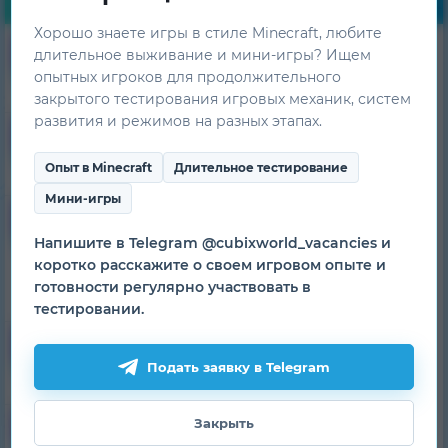
Хорошо знаете игры в стиле Minecraft, любите
53
1.7.10
HiTech
длительное выживание и мини-игры? Ищем
1 сервер
опытных игроков для продолжительного
из 500
закрытого тестирования игровых механик, систем
развития и режимов на разных этапах.
21
1.7.10
SkyTech
1 сервер
из 300
Опыт в Minecraft
Длительное тестирование
Мини-игры
1.7.10
TechnoMagic
1 сервер
Напишите в Telegram @cubixworld_vacancies и
102
коротко расскажите о своем игровом опыте и
готовности регулярно участвовать в
из 750
тестировании.
29
1.7.10
MagicRPG
Подать заявку в Telegram
1 сервер
из 500
11
1.7.10
Закрыть
Galaxy