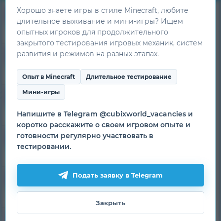
62
1.7.10
Хорошо знаете игры в стиле Minecraft, любите
HiTech
длительное выживание и мини-игры? Ищем
1 сервер
из 500
опытных игроков для продолжительного
закрытого тестирования игровых механик, систем
27
1.7.10
развития и режимов на разных этапах.
SkyTech
1 сервер
из 300
Опыт в Minecraft
Длительное тестирование
74
1.7.10
Мини-игры
TechnoMagic
1 сервер
из 750
Напишите в Telegram @cubixworld_vacancies и
коротко расскажите о своем игровом опыте и
16
1.7.10
готовности регулярно участвовать в
MagicRPG
тестировании.
1 сервер
из 500
9
1.7.10
Подать заявку в Telegram
Galaxy
1 сервер
из 100
Закрыть
1.7.10
Industrial