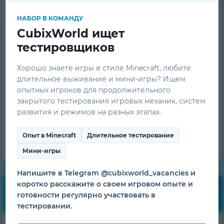
Рейтинг игроков
НАБОР В КОМАНДУ
CubixWorld ищет
тестировщиков
Банлист
Хорошо знаете игры в стиле Minecraft, любите
Вопрос-Ответ
длительное выживание и мини-игры? Ищем
опытных игроков для продолжительного
закрытого тестирования игровых механик, систем
Техническая поддержка
развития и режимов на разных этапах.
Опыт в Minecraft
Длительное тестирование
Команда проекта
Мини-игры
Напишите в Telegram @cubixworld_vacancies и
коротко расскажите о своем игровом опыте и
Бесплатные бонусы
готовности регулярно участвовать в
тестировании.