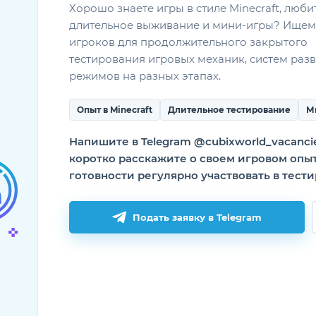
Хорошо знаете игры в стиле Minecraft, люби
длительное выживание и мини-игры? Ищем
игроков для продолжительного закрытого
тестирования игровых механик, систем разв
режимов на разных этапах.
Опыт в Minecraft
Длительное тестирование
М
Напишите в Telegram @cubixworld_vacanci
коротко расскажите о своем игровом опы
готовности регулярно участвовать в тест
Подать заявку в Telegram