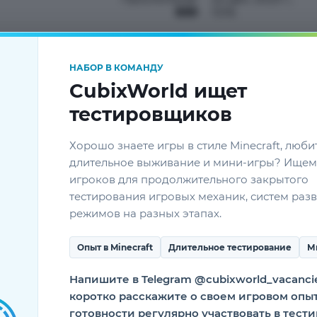
899
13:16
Ответов:
2
Desires
Просмотров:
29 дек. 2023 г.,
НАБОР В КОМАНДУ
849
15:06
CubixWorld ищет
тестировщиков
 хелпера
Ответов:
3
XlebuIIIek_TOP
Просмотров:
2 дек. 2023 г.,
901
21:14
Хорошо знаете игры в стиле Minecraft, люби
длительное выживание и мини-игры? Ищем
игроков для продолжительного закрытого
тестирования игровых механик, систем разв
режимов на разных этапах.
базы
Опыт в Minecraft
Длительное тестирование
М
Напишите в Telegram @cubixworld_vacanci
ck mobile
коротко расскажите о своем игровом опы
amu1
neblock всё было хорошо до сегодняшнего дня в 3-
готовности регулярно участвовать в тест