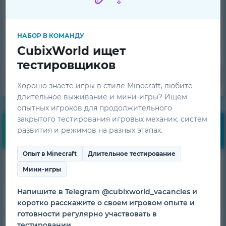
Войти
НАБОР В КОМАНДУ
Регистрация
CubixWorld ищет
тестировщиков
Забыл пароль
Хорошо знаете игры в стиле Minecraft, любите
длительное выживание и мини-игры? Ищем
опытных игроков для продолжительного
закрытого тестирования игровых механик, систем
развития и режимов на разных этапах.
Навигация
Опыт в Minecraft
Длительное тестирование
Скачать лаунчер
Мини-игры
Напишите в Telegram @cubixworld_vacancies и
Моды
коротко расскажите о своем игровом опыте и
готовности регулярно участвовать в
тестировании.