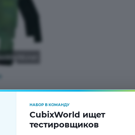
n
craft\mods
НАБОР В КОМАНДУ
CubixWorld ищет
тестировщиков