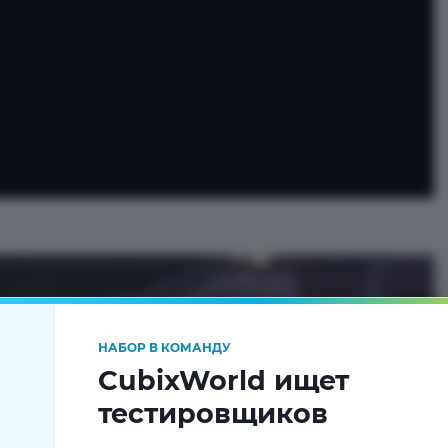
НАБОР В КОМАНДУ
CubixWorld ищет
тестировщиков