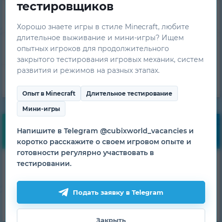
тестировщиков
Вопрос-Ответ
Хорошо знаете игры в стиле Minecraft, любите
длительное выживание и мини-игры? Ищем
опытных игроков для продолжительного
Техническая поддержка
закрытого тестирования игровых механик, систем
развития и режимов на разных этапах.
Команда проекта
Опыт в Minecraft
Длительное тестирование
Мини-игры
Бесплатные бонусы
Напишите в Telegram @cubixworld_vacancies и
коротко расскажите о своем игровом опыте и
готовности регулярно участвовать в
Получай ежедневные
тестировании.
бонусы!
Подать заявку в Telegram
ПОЛУЧИТЬ
Закрыть