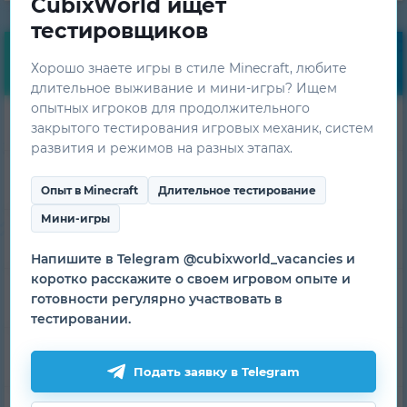
CubixWorld ищет
тестировщиков
Навигация
Хорошо знаете игры в стиле Minecraft, любите
длительное выживание и мини-игры? Ищем
опытных игроков для продолжительного
Скачать лаунчер
закрытого тестирования игровых механик, систем
развития и режимов на разных этапах.
Моды
Опыт в Minecraft
Длительное тестирование
Мини-игры
Скины
Напишите в Telegram @cubixworld_vacancies и
коротко расскажите о своем игровом опыте и
Плащи
готовности регулярно участвовать в
тестировании.
Рейтинг игроков
Подать заявку в Telegram