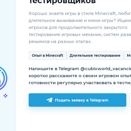
тестировщиков
jar
Хорошо знаете игры в стиле Minecraft, люби
длительное выживание и мини-игры? Ищем
игроков для продолжительного закрытого
м количеством модов вместе с другими
тестирования игровых механик, систем разв
аших серверах Minecraft - CubixWorld!
режимов на разных этапах.
унчер для игры на серверах с уникальными
и и тысячами игроков.
Опыт в Minecraft
Длительное тестирование
М
Напишите в Telegram @cubixworld_vacanci
ЧАТЬ ИГРУ!
коротко расскажите о своем игровом опы
готовности регулярно участвовать в тест
Подать заявку в Telegram