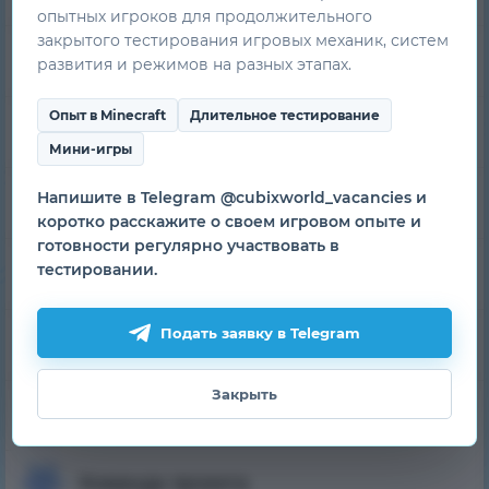
опытных игроков для продолжительного
закрытого тестирования игровых механик, систем
Скины
развития и режимов на разных этапах.
Опыт в Minecraft
Длительное тестирование
Плащи
Мини-игры
Напишите в Telegram @cubixworld_vacancies и
Рейтинг игроков
коротко расскажите о своем игровом опыте и
готовности регулярно участвовать в
тестировании.
Банлист
Подать заявку в Telegram
Вопрос-Ответ
Закрыть
Техническая поддержка
Команда проекта