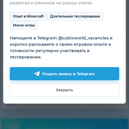
развития и режимов на разных этапах.
Плащи
Опыт в Minecraft
Длительное тестирование
Рейтинг игроков
Мини-игры
Напишите в Telegram @cubixworld_vacancies и
Банлист
коротко расскажите о своем игровом опыте и
готовности регулярно участвовать в
тестировании.
Вопрос-Ответ
Подать заявку в Telegram
Техническая поддержка
Закрыть
Команда проекта