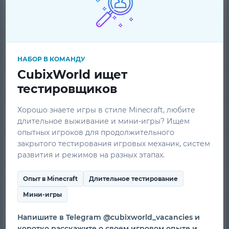
Моды
Скины
НАБОР В КОМАНДУ
CubixWorld ищет
Плащи
тестировщиков
Хорошо знаете игры в стиле Minecraft, любите
Рейтинг игроков
длительное выживание и мини-игры? Ищем
опытных игроков для продолжительного
закрытого тестирования игровых механик, систем
Банлист
развития и режимов на разных этапах.
Опыт в Minecraft
Длительное тестирование
Вопрос-Ответ
Мини-игры
Техническая поддержка
Напишите в Telegram @cubixworld_vacancies и
коротко расскажите о своем игровом опыте и